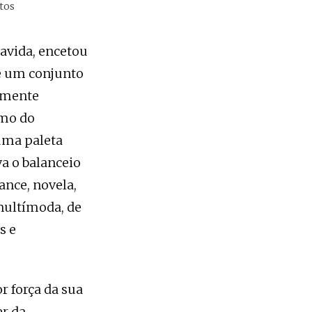
tos
oavida, encetou
de um conjunto
damente
tmo do
 uma paleta
va o balanceio
ance, novela,
multímoda, de
s e
r força da sua
er da