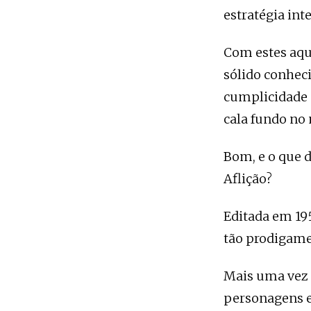
estratégia int
Com estes aqu
sólido conhec
cumplicidade 
cala fundo no
Bom, e o que d
Aflição?
Editada em 195
tão prodigame
Mais uma vez é
personagens e