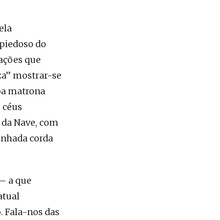
ela
mpiedoso do
tações que
eza” mostrar-se
boa matrona
s céus
a da Nave, com
anhada corda
– a que
atual
. Fala-nos das