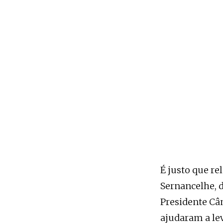
É justo que r
Sernancelhe, dr
Presidente Câ
ajudaram a le