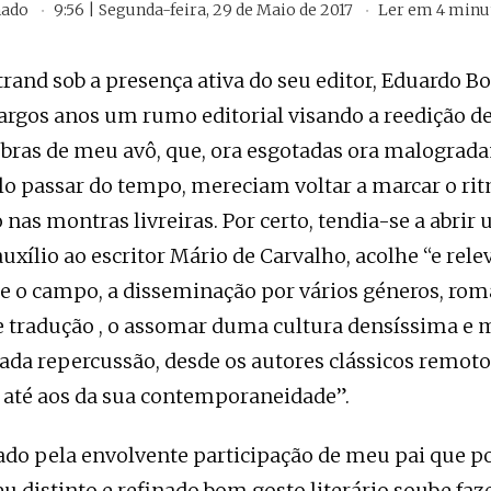
hado
9:56 | Segunda-feira, 29 de Maio de 2017
Ler em
4
minu
trand sob a presença ativa do seu editor, Eduardo B
largos anos um rumo editorial visando a reedição 
obras de meu avô, que, ora esgotadas ora malogra
lo passar do tempo, mereciam voltar a marcar o ri
as montras livreiras. Por certo, tendia-se a abrir
uxílio ao escritor Mário de Carvalho, acolhe “e rele
 e o campo, a disseminação por vários géneros, rom
 e tradução , o assomar duma cultura densíssima e 
hada repercussão, desde os autores clássicos remoto
, até aos da sua contemporaneidade”.
ado pela envolvente participação de meu pai que po
eu distinto e refinado bom gosto literário soube faz