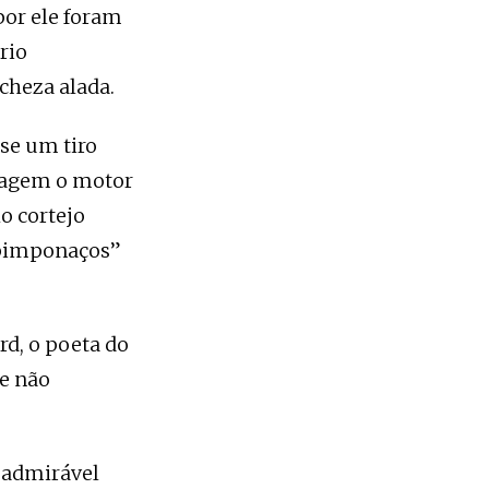
por ele foram
rio
icheza alada.
se um tiro
isagem o motor
o cortejo
 pimponaços”
rd, o poeta do
ue não
a admirável