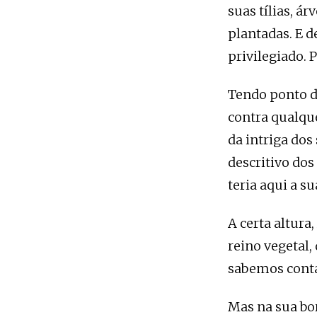
suas tílias, á
plantadas. E d
privilegiado. 
Tendo ponto d
contra qualque
da intriga dos
descritivo do
teria aqui a s
A certa altura
reino vegetal,
sabemos contá
Mas na sua bor