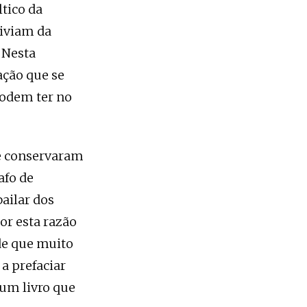
ltico da
viviam da
 Nesta
ação que se
podem ter no
e conservaram
afo de
bailar dos
or esta razão
e que muito
a prefaciar
 um livro que