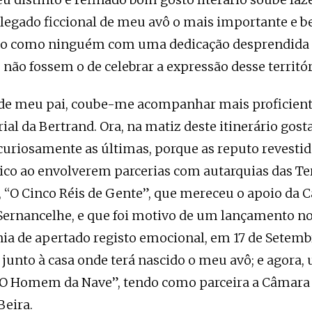
legado ficcional de meu avô o mais importante e be
ê-lo como ninguém com uma dedicação desprendida
 não fossem o de celebrar a expressão desse territóri
de meu pai, coube-me acompanhar mais proficien
rial da Bertrand. Ora, na matiz deste itinerário gost
curiosamente as últimas, porque as reputo revestid
lico ao envolverem parcerias com autarquias das T
 “O Cinco Réis de Gente”, que mereceu o apoio da 
Sernancelhe, e que foi motivo de um lançamento n
a de apertado registo emocional, em 17 de Setembr
junto à casa onde terá nascido o meu avô; e agora
 “O Homem da Nave”, tendo como parceira a Câmara
eira.