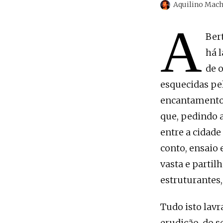
Aquilino Mac
A
Ber
há 
de 
esquecidas pe
encantamento n
que, pedindo a
entre a cidade
conto, ensaio
vasta e partil
estruturantes
Tudo isto lavr
erudição, do s