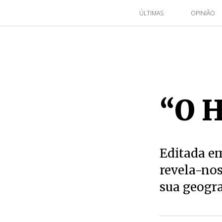
ÚLTIMAS
OPINIÃO
“O 
Editada em
revela-no
sua geogra