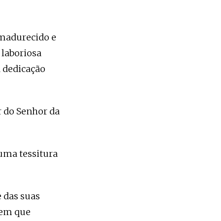
amadurecido e
laboriosa
a dedicação
r do Senhor da
 uma tessitura
e das suas
 em que