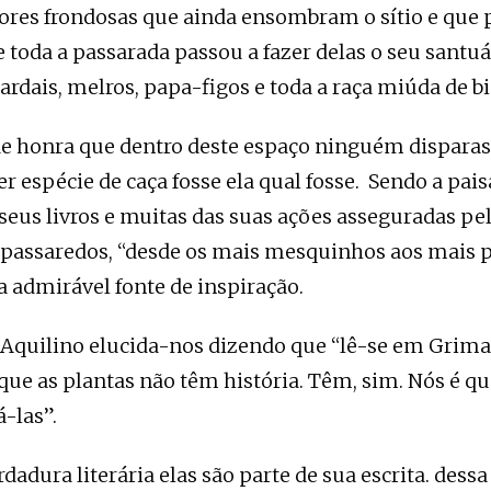
rvores frondosas que ainda ensombram o sítio e que 
e toda a passarada passou a fazer delas o seu santuá
Pardais, melros, papa-figos e toda a raça miúda de b
e honra que dentro deste espaço ninguém disparas
r espécie de caça fosse ela qual fosse. Sendo a pa
 seus livros e muitas das suas ações asseguradas pel
s passaredos, “desde os mais mesquinhos aos mais
ua admirável fonte de inspiração.
, Aquilino elucida-nos dizendo que “lê-se em Grima
 que as plantas não têm história. Têm, sim. Nós é q
-las”.
dadura literária elas são parte de sua escrita. dess