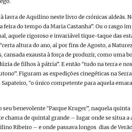
lego.
 lavra de Aquilino neste livro de crónicas aldeãs. N
a feira do tempo da Maria Castanha”. Ou o rasgo i
al, aquele rigoroso e invariável tique-taque das es
 “certa altura do ano, aí por fins de Agosto, a Natur
s, cansada exausta à força de produzir, como uma 
zia de filhos à pátria”. E então “tudo na terra e no
utono”. Figuram as expedições cinegéticas na Serr
l Sapateiro, “o único competente para aquela emar
seu benevolente “Parque Kruger”, naquela quinta 
e chama de quintal grande – lugar onde se situa a 
lino Ribeiro – e onde passava longos dias de Verão