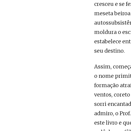
cresceu e se f
meseta beiroa
autossubsistê
moldura o escr
estabelece en
seu destino.
Assim, começa
o nome primit
formação atraí
ventos, coreto
sorri encant
admiro, o Prof
este livro e q