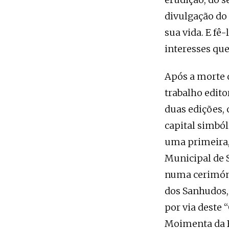
divulgação do 
sua vida. E f
interesses que
Após a morte 
trabalho edito
duas edições, 
capital simbó
uma primeira,
Municipal de 
numa cerimóni
dos Sanhudos, 
por via deste
Moimenta da B