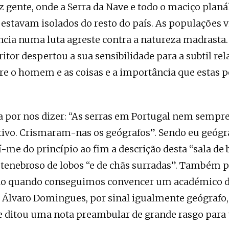
ez gente, onde a Serra da Nave e todo o maciço planá
 estavam isolados do resto do país. As populações 
ncia numa luta agreste contra a natureza madrasta.
itor despertou a sua sensibilidade para a subtil rel
tre o homem e as coisas e a importância que estas 
 por nos dizer: “As serras em Portugal nem sempr
ivo. Crismaram-nas os geógrafos”. Sendo eu geógr
-me do princípio ao fim a descrição desta “sala de 
 tenebroso de lobos “e de chãs surradas”. Também p
ado quando conseguimos convencer um académico d
. Álvaro Domingues, por sinal igualmente geógrafo, 
ue ditou uma nota preambular de grande rasgo para