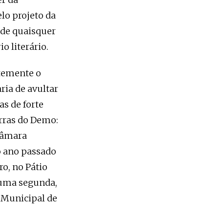
lo projeto da
 de quaisquer
o literário.
temente o
aria de avultar
as de forte
erras do Demo:
Câmara
o ano passado
o, no Pátio
, uma segunda,
 Municipal de