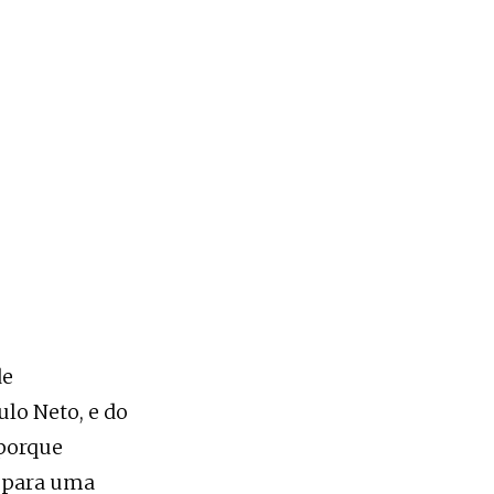
de
ulo Neto, e do
 porque
o para uma