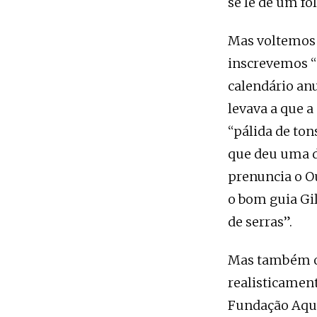
se lê de um fô
Mas voltemos à
inscrevemos “
calendário anu
levava a que a
“pálida de ton
que deu uma dú
prenuncia o O
o bom guia Gi
de serras”.
Mas também o 
realisticament
Fundação Aqui