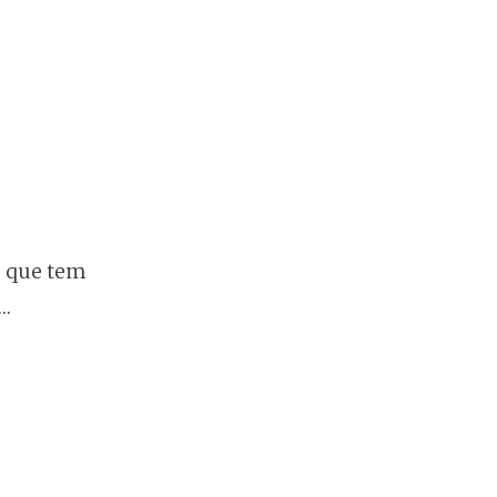
, que tem
o…