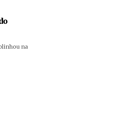
 do
ublinhou na