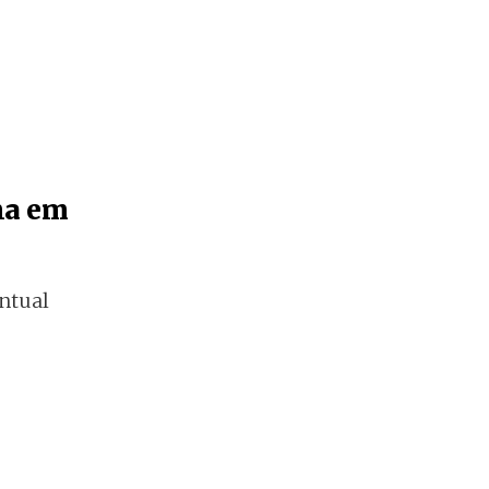
na em
entual