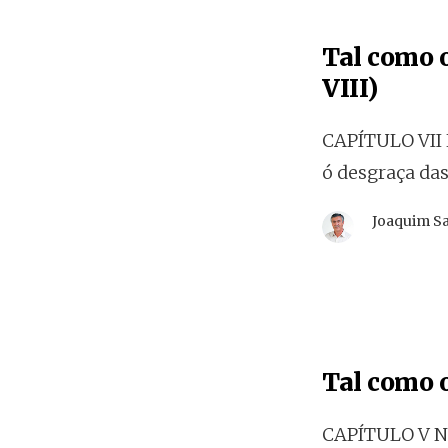
Tal como o
VIII)
CAPÍTULO VII 
ó desgraça d
Joaquim S
Tal como o
CAPÍTULO V Nã