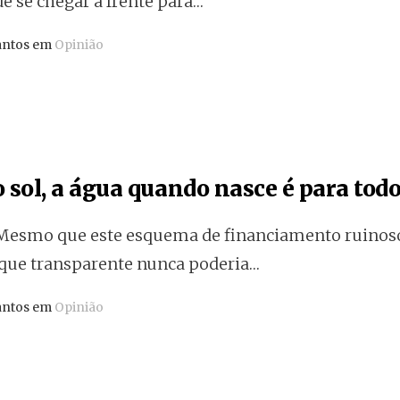
de se chegar à frente para…
antos em
Opinião
 sol, a água quando nasce é para todos
esmo que este esquema de financiamento ruinoso 
rque transparente nunca poderia…
antos em
Opinião