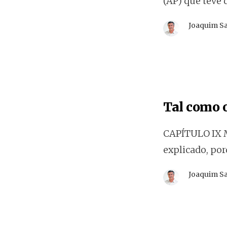
(AP) que teve 
Joaquim S
Tal como o
CAPÍTULO IX M
explicado, po
Joaquim S