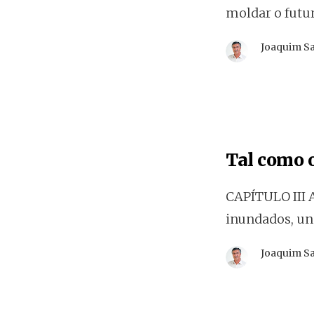
moldar o fut
Joaquim S
Tal como o
CAPÍTULO III 
inundados, un
Joaquim S